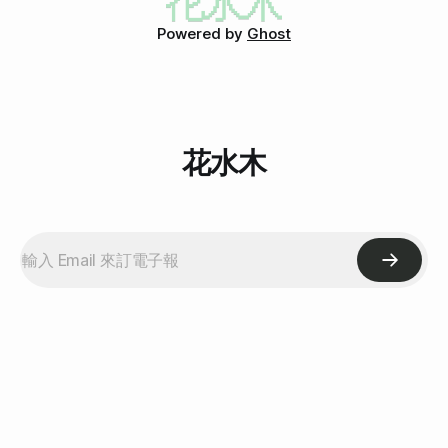
施放的小船 白天的Lagoon 我的聖誕夜就是在這邊渡過的 今天
Powered by
Ghost
還去買了要給朋友的紀念品 1/2 Sat 糟糕今天沒照片所以真的
忘記了 今天到底在尬麻？ 多半是待在家裡沒尬麻 1/3 Sun 今
天也是自己出門買菜 超級賢妻良母啊～（其實是閒妻涼母）
發現有
花水木