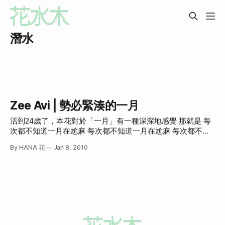
潛水
Zee Avi | 勢必緊湊的一月
活到24歲了，本花對於「一月」有一種深深地感覺 那就是 每
次都不知道一月在尬麻 每次都不知道一月在尬麻 每次都不知
道一月在尬麻 回想起來都已經二月了 回想起來都已經二月了
By HANA 花
Jan 8, 2010
回想起來都已經二月了 可能因為跨年玩掉一月初 然後學校一
月中放假又開始玩 畢業後還是改不掉學校的習性一月都不想
工作 一月底準備過年 通常一月都沒做什麼正經事 甚至到底做
過什麼都不記得了 木然回首才發現已經二月了 去年的一月我
只記得我在看金田一漫畫其他都不記得 前年和更久以前的更
不用說 所以這一次我學到教訓 我一定要紀錄我的一月的每一
天 千萬不能再被淹沒掉了 以下為一月日記 1/1 Fri 昨天跨年很
開心 今天自己騎車到處晃晃 有照片為證 海上有昨天跨年煙火