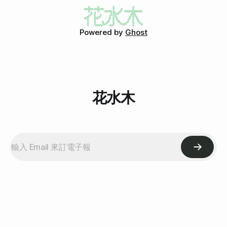
明明是平常日去，卻很多人，可以說是爆滿啊！ 讓我、讓我
說以吃到飽來講，生魚片的品質還不錯，所以我就來了。價位
不禁想到，難道、難道是因為我寫的PK文讓小春大勝，所以生
比小春和宮川貴一點點。以下是敘述我吃的東西。(才叫食記
意才越來越好嗎？然後，上次還發現，PK輸掉的宮川竟然倒
嘛！) 這是海鮮魚翅，還滿喜歡的，不過這個東西的味道和其
Powered by
Ghost
了！變成「富生日本料理」，難道、難道這一切都是我造成的
他東西不太搭，也就是說，吃完別的東西，再吃這個，會覺得
嗎？(大羞) 想太多了。 不過，這次去小春，真的有點人太
有點怪。 炸蝦天婦羅，普普。不能說不好吃，只是真的沒有
多，許多餐點都等好久好久才來，有
很優，不過同行的那位還滿喜歡的，所以後來又叫一盤，也是
有拍照，下面會有。 這是跟她說「綜合生魚片，鮭魚多一
點」。很奇怪，
花水木