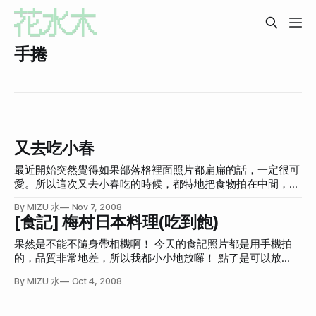
手捲
又去吃小春
最近開始突然覺得如果部落格裡面照片都扁扁的話，一定很可
愛。所以這次又去小春吃的時候，都特地把食物拍在中間，然
後上下留空，方便之後把上下剪掉弄成扁扁的照片。 扁扁的
By MIZU 水
Nov 7, 2008
照片點開會是Lightbox的原圖。所以我一張照片上傳到Flickr
[食記] 梅村日本料理(吃到飽)
兩次，哦呵呵呵呵！都買了Pro帳號，一定要死命塞爆！不過
因為還是有點擔心Flickr，所以在電腦還是會存一份的啦 :D 因
果然是不能不隨身帶相機啊！ 今天的食記照片都是用手機拍
為我老闆很喜歡吃小春日本料理，所以有時開完會或是怎樣，
的，品質非常地差，所以我都小小地放囉！ 點了是可以放
剛好離小春很近，就會去吃。而自從有次發瘋寫了小春和宮川
大，可是很模糊，唉！ 梅村日本料理 忠孝店 電話：02-
By MIZU 水
Oct 4, 2008
的PK文之後，我又去了小春好幾次，每次去都會覺得好像有點
27213456 店址：台北市大安區忠孝東路四段216巷32弄6號
不同了耶！換椅子、換擺設，而這次去，還多了衛生紙。(……
網站：store.umemura.com.tw 營業時間： 午餐11-14時 ．晚
好像不是很值得一提，我只是想放扁扁的照片而已) 而且這次
餐17-21時 費用：1030/兩人晚餐 這家店是一位朋友介紹的，