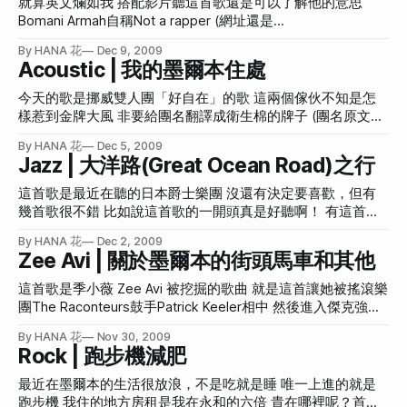
就算英文爛如我 搭配影片聽這首歌還是可以了解他的意思
同語言文化 {基於學習心態}的室友語系理想順序：英文→日文
次，總算是成功了 Puffing Billy是澳洲僅存的蒸氣火車，已完
Bomani Armah自稱Not a rapper (網址還是
→法文→其他 如果都來到澳洲了還跟台灣人住一起 那好像跟
全觀光化 而我正是名符其實的觀光客…很辛苦的 為了搭
www.notarapper.com) 但，這對我來說這還是rap啊真抱歉 明
在台灣沒兩樣了 所以第一次室友搬出去之後我就暗示房東請
By HANA 花
Dec 9, 2009
Puffing Billy火車，我搭了一整天火車才到達 就像搭自強號到
天就是墨爾本最後一天 應該永遠不會回來這個住了一個月的
Acoustic | 我的墨爾本住處
他不要找講中文的 房東也頗為配合地給我找了韓國人… n n
阿里山搭小火車，再搭自強號回家，一天來回這樣 想來真是
地方了吧 想起來就混感傷啊 這棟房子有九間房間共12個人 有
{democracy:50}後來慢慢開始厭倦老外的無聊喧嘩和虛偽
莫名其妙 觀光這檔事真是全世界最詭譎難解的行業 這是出發
來自英國、法國、非洲、阿拉伯和澳洲當地人 因為廚房是共
今天的歌是挪威雙人團「好自在」的歌 這兩個傢伙不知是怎
前小男孩的期待 我身為職業的觀光客 (最好是啦) 雖不容易融
用的 我又天天開伙 所以跟室友們最好的交流時間就是在廚房
樣惹到金牌大風 非要給團名翻譯成衛生棉的牌子 (團名原文是
入人群，但學樣子倒是很會的 搭這個火車一定要把腳伸出去
重點是 老外總以為我煮的就是「道地的中國台灣菜」 為了不
蘇胡之王Kings Of Convenience)而最新專輯更狠，來個對打
火車一開之後 大家把頭、手、腳都伸出去了 嗨的不得了，就
By HANA 花
Dec 5, 2009
丟台灣的臉 每次有老外在旁邊做勢想看我在煮啥 我都壓力十
的衛生棉牌子 (專輯原文是「依賴宣言」Declaration Of
Jazz | 大洋路(Great Ocean Road)之行
像狂歡一樣 經過平交道的時候碰到路人 觀光客們一定大喊 hi~
足 滿腦子想著要為國爭光 讓全世界人都知道台灣的美食 是多
Dependence 我承認和靠得住「溫柔宣言」系列很像，但也不
然後猛揮
摸地好吃 是多摸地美味 為了祖國本花可是拼了老命擠出一些
用這樣吧)好自在樂團 《靠得住》 這不是惡搞是啥？ 這團名
這首歌是最近在聽的日本爵士樂團 沒還有決定要喜歡，但有
名堂來煮 像是宮保雞丁、炒羊肉、四物雞湯、麻婆豆腐等等
這專輯名應該是Punk Rock青春校園搞笑樂團啊 有沒有人可以
幾首歌很不錯 比如說這首歌的一開頭真是好聽啊！ 有這首歌
有天有個沙烏地阿拉伯人跟我說 「我很想跟妳請教幾道菜」
解釋一下？ (順帶一題，我喜歡的牌子是摩黛絲) 離題一下 (不
配跑步跑起來都特別帶勁兒 (不過中間之後就變無聊了) 今天
讓我整個汗顏 我來澳洲之前根本不太煮飯 完全是半路出家 每
By HANA 花
Dec 2, 2009
會回來了) 搬來墨爾本後，最痛苦就是早上都會很想尿尿上廁
又參加一個觀光團 (也是最後一個了 接下來就要打包回家 所以
Zee Avi | 關於墨爾本的街頭馬車和其他
天煮飯之前猛Google 說要跟我請教台灣菜怎麼煮實在是太太
所 我的住所房間在二樓 廁所在一樓 (這間廁所是我這房專用
特別珍惜啊) 不過這種觀光團我也有點受夠了 今天的和上次看
不敢當啊 在我滿腦迴腸，苦思過後 終於
的，規劃很怪) 廁所離房間很遠，要長途跋涉才能一解尿意 多
企鵝類似 一天之內直衝300公里外的景點 拍個照尿個尿 再衝
這首歌是季小薇 Zee Avi 被挖掘的歌曲 就是這首讓她被搖滾樂
遠呢？首先是打開房門通過這個走廊 到達玄關走樓梯下去 這
回來 就好像一大早從台北出發，走北宜公路經過九彎十八拐
團The Raconteurs鼓手Patrick Keeler相中 然後進入傑克強森
個樓梯每次都會讓我聯想到大法師 (順帶一題 找照片時還找到
經過宜蘭直衝蘇花公路，然後到達三仙台 下車拍照吃飯尿尿
的太陽能發電錄音室錄音 真屌 我只有兩個疑問 季小薇這中文
這個Action figure: Regan from The Exorcist) 恐怖極了，
By HANA 花
Nov 30, 2009
然後回台北 當然中途不只停一次 早上7:40出發，停過很多地
名字是哪來的？跟英文名字完全不搭嘎 還有 太陽能發電錄音
Rock | 跑步機減肥
方讓我們下去拍照尿尿吃飯買紀念品 這種格式的旅程也是要
室遇到雨天怎辦？ {democracy:43} 今早想前往[Puffing Billy]
台幣4500元呢 最讓我吃驚的是 路上還遇到大傻投胎轉世的狗
(http://www.puffingbilly.com.au/)看老火車 ![Thomas Train]
最近在墨爾本的生活很放浪，不是吃就是睡 唯一上進的就是
不是啦 最讓我吃驚的 是非常有名的十二門徒石（Twelve
(http://hanamizuki.tw/wp-content/plugins/jquery-image-
跑步機 我住的地方房租是我在永和的六倍 貴在哪裡呢？首先