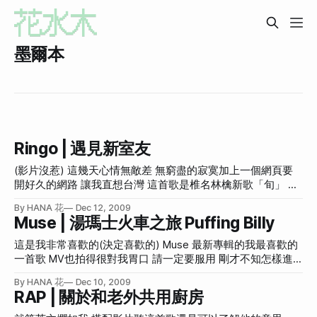
墨爾本
Ringo | 遇見新室友
(影片沒惹) 這幾天心情無敵差 無窮盡的寂寞加上一個網頁要
開好久的網路 讓我直想台灣 這首歌是椎名林檎新歌「旬」 很
衰或是很幸運地，每次她的專輯都是我很煩悶失落空虛的時候
By HANA 花
Dec 12, 2009
聽 然後情緒寫進歌曲裡面，之後每次聽都會喚起同樣感受 新
Muse | 湯瑪士火車之旅 Puffing Billy
舊交錯的情緒化讓人欲罷不能 所以椎名林檎(代號是Ringo)出
現的時候 通常我都是情緒化，需要安慰的 (喵~) 昨天回到凱恩
這是我非常喜歡的(決定喜歡的) Muse 最新專輯的我最喜歡的
斯(Cairns) 一下飛機就聞到很濃的海味 上個月到澳洲中央的沙
一首歌 MV也拍得很對我胃口 請一定要服用 剛才不知怎樣進
漠(遊記在這)然後住到墨爾本 洗完頭都可以乾很快 昨天我又
去這個網頁 裡面寫說 「單純鼻樑不夠高挺的病人，可以經鼻
By HANA 花
Dec 10, 2009
拿起一個月沒用的吹風機了 真不知該高興還難過 回到凱恩斯
中柱約一公分的切口，將適當的鼻模型緊貼著鼻骨置入」 原
RAP | 關於和老外共用廚房
一個月前住的地方 室友已經換了，算來算去已經換過五次室
來鼻樑不夠高挺的，就是病人 (驚) 回標題 上星期日本來要去
友了 一開始來澳洲的時候 都很期待室友是外國人，可以學不
Puffing Billy 但因為沒做功課而失敗 (見此文) 三天前又去一