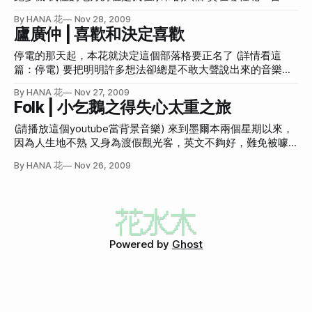
Apostles） 先看看官方照片 海邊突起聳立的大巨岩的確很壯
lazy-loading/images/grey.gif) 但昨天看人间正道是沧桑看到
就是有個健身房(也就只有這個好了，其他都很怪) 為了讓房租
觀 我就是想看這個才買這個旅程的 到了現場之後，也真的是
By HANA 花
Nov 28, 2009
太晚 (蔣中正是個被捧成英雄、自以為與眾不同的庸才) 整個
值回票價 我每天都非常完好的使用著健身房 本公主(又稱本
廬廣仲 | 喜歡和決定喜歡
看到了 我確定我是站在跟官方網站拍照的同一地點拍的，這
晚上都夢到清共剿共 所以睡到很晚… 我們出去旅遊真的很欠
花)之前可是從來不上健身房的 要跑步的話就到路上跑 騎腳踏
張是我拍的 吃驚的點在 啊？就這樣了？ 就
做功課 今天下午到了火車站 徬徨無助時 (沒有人事先查要怎麼
車就騎真的 一直原地踏步又浪費國家資源真是很白痴 不過這
停電的那天起，本花就決定這個部落格要正名了 (詳情看這
去 只知道似乎是跟火車站有關) 站務人員主動詢問我們晃來晃
陣子下來看來健身設備還是有他存在的目的 因為真的很方便
篇：停電) 要把明明許多想法卻總是不敢大聲說出來的音樂心
去在尬麻 我們說想看老火車 (連Puffing Billy這個字都沒事先
啊 假設要逼自己持續跑步又不被任何藉口推託 只有自己家有
得 化成稍微鈍了點的刀，每天練習慢慢寫出來 所以每天都會
By HANA 花
Nov 27, 2009
健身設備了 不然外面下雨、太熱、鑰匙不見、運動褲太醜、
有背景音樂，不過今天的歌先別播放 我等一下叫你播再播 我
Folk | 小乞鵝之得失心太重之旅
頭髮太亂等等藉口 太容易讓實際的出門跑步打退堂鼓 n
對音樂的感覺因為一些奇妙的歷練 變得不那麼純粹，也就是
{democracy:39}我現在每天跑跑步機，規則是： 「必要值」
說有點便秘就是了 明明有東西 就是出不來 堆積在裡面然後只
(請播放這個youtube當背景音樂) 來到墨爾本兩個星期以來，
全部達到，或是「選擇值」達到其一 必要：2000公尺 && 20
能小顆小顆的出來，毫無爽度 現在正復健中 前兩天介紹的音
因為人生地不熟 又身為渡假觀光客，英文不夠好，難免被噱
分鐘 && 150卡路里 選擇：3000公尺 || 30分鐘 || 200卡路里
樂在這邊說明一下 停電這篇的音樂 是SOIL & PIMP SESSIONS
錢 這沒啥好說的，只是每次發現剛買的東西其實根本可以半
也就是說我一般來說都要達成必要值 但如果真的很急，
By HANA 花
Nov 26, 2009
的音樂，邀請椎名林檎來主唱 SOIL & PIMP SESSIONS是日本
價買到 (有的還不到半價) 還真有種內臟被奶油灌滿的痛苦 到
很年輕卻很實力堅強的爵士樂團 以Jazz-Funk/Acid Jazz為
墨爾本一下飛機，就被一個願意重複講慢速英語的人感動 連
主，風格多變 我覺得….嗯…..我….. 其實只要跟椎名林檎有關
續訂了兩個單日trip 今天去的飛利浦島就是其中之一 (因為這
的音樂我就說不得準 因為她就算寫屎出來我也吃得津津有味
不是遊記，怕誤導SEO所以關鍵地名都有錯字請多多包涵) 最
吵得要命我也愛不釋耳 放的屁都是香的 曾經因為怕她影響我
主要是他願意有耐心地聽台式英文講慢速英文 另一方面是他
寫歌方向我還不聽她的東西 結果悶得我便秘的更慘 對於喜歡
已經有幫忙打折了 想說貴也貴不到哪裡，企鵝又是一定要看
Powered by
Ghost
這件事情 有分兩種情況 一種是「喜歡」，一種是「決定要喜
就買了這個150元(合台幣4500元)為時一天的旅程 結果過沒幾
歡」 當你聽到一首歌覺得好聽，你是「
天就親眼看見長青旅遊大特價69元 而且今天全程長青旅遊的
車子都跟我們走類似的路線 真是奶油 {democracy:37}澳洲觀
光有個單一模式 那就是**開車，景點自由活動，開車，紀念品
店自由活動，開車** 這樣無限循環下去 因為澳洲大，隨便一