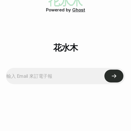
氣，有人氣才有生意啊！所以，我第一個想到的就是要拿這兩
樣產品來PK，希望不會違反試用限制。 PK開始 PK主題：去角
Powered by
Ghost
質霜 PK指標：能搓出較多手上的老泥丸，就算PK勝利！ PK地
點：花水木小姐的左手背和右手背 PK裁判：花水木 公平聲
明：花水木的兩隻手，基本上使用方式不會差太多。雖然右手
會擦屁股、左手會拉褲子，但基本上手背的部分，幾乎沒有在
保養，也從來沒有去角質過，因此在此將兩手手背視為一樣。
要PK的就是這兩罐東西：(左：St. Clare，
花水木