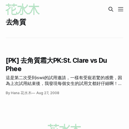
去角質
[PK] 去角質霜大PK:St. Clare vs Du
Phee
這是第二次受到iswii的試用邀請，一樣有受寵若驚的感覺，因
為上次試用結束後，我發現每個女生的試用文都好仔細啊！附
一大堆圖就算了，連每個步驟都解釋的很清楚，反觀我，只落
By Hana 花水木
Aug 27, 2008
落長寫了一篇文章，圖只有一張完全沒路用的產品圖而已。本
來想說他們可能不會再找我了，沒想到，還是找我了耶！亞
呼！ 所以這次我也有很多圖！！！！！ 這次的產品是St.
Clare的木瓜去角質霜和絲瓜露，然後很巧地，上次試用的Du
Phee系列也有去角質霜，而最近我老闆天天對我耳提面命，
說只要性質相近的東西，都一定要PK一下啦！有PK才有人