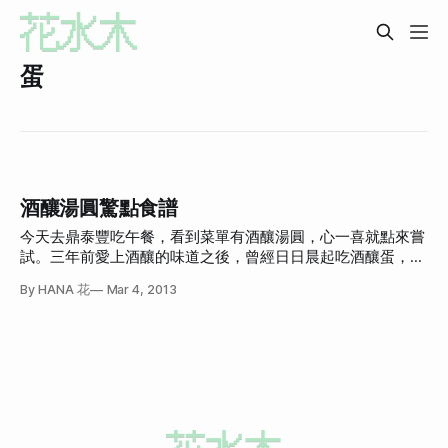
蛋
酒釀湯圓驚點食譜
今天去鼎泰豐吃午餐，看到菜單有酒釀湯圓，心一喜就點來嘗
試。三年前愛上酒釀的味道之後，曾經日日晨起吃酒釀蛋，但
是好一陣子沒再吃了，剛好元宵，就試著煮酒釀湯圓。 想像
By HANA 花
Mar 4, 2013
中的酒釀湯圓很簡單：燒一鍋水，水滾後打蛋、煮湯圓，另外
製作冰糖水、並和酒釀放一碗，蛋和湯圓煮熟後撈起混合即
可，可加一些桂花漿。可是雖然我自己很愛吃自己煮的，姊姊
吃過也喜歡之外，沒有第三人說過好吃，前些日子每次煮也都
給 B 嘗試，但是每次都被退回。因此我一直認為酒釀是個親和
力不足的食材，不是每個人都可以接受的。（我是可以直接吃
酒釀的那種人，不知人間疾苦） 今天嘗試鼎泰豐酒釀湯圓，
是第一次吃真正的酒釀湯圓，真正的。也就是大眾口味可以接