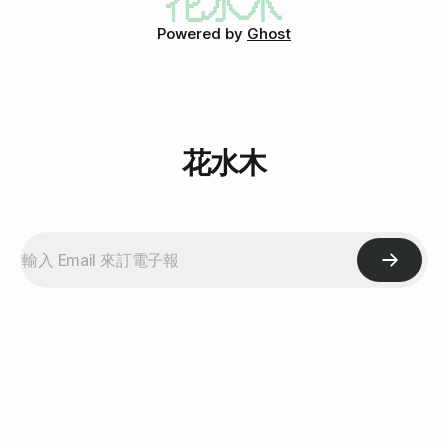
受的那種。結果 B 說很好吃，讓我很不服氣。在細細品味之
後，發現真的很好吃，有桂花的味道、而且很甜，酒釀米粒顆
Powered by
Ghost
顆分明，軟軟的卻仍保有彈性，並且蛋花非常的細碎，漂亮的
和酒釀的湯汁融合在一起。平常我自己煮酒釀蛋，是偏好整顆
蛋黃半生不熟、吃的時候才搗碎的，而且我不加糖，所以吃起
來酒釀味很重。（酒釀本身就有甜味） 吃完鼎泰豐之後到
花水木