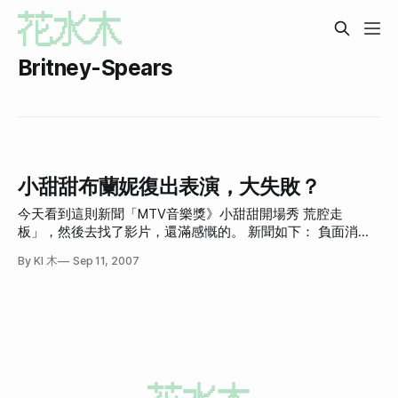
Britney-Spears
小甜甜布蘭妮復出表演，大失敗？
今天看到這則新聞「MTV音樂獎》小甜甜開場秀 荒腔走
板」，然後去找了影片，還滿感慨的。 新聞如下： 負面消息
頻傳的小甜甜布蘭妮終於在MTV音樂獎頒獎典禮上公開秀歌
By KI 木
Sep 11, 2007
舞，但是她的亮相並未獲得掌聲，反而換來一片冷嘲熱諷，因
為她不但身材走樣尚未恢復，就連以往擅長的熱舞也，因緊張
怯場和沒體力而跳得有氣無力。在此次MTV音樂獎頒獎典禮
中，打算重新復出的小甜甜布蘭妮可說是最熱門的話題。身穿
黑色亮片比基尼裝現身的小甜甜，是典禮的開場大秀表演者，
並在男舞者搭配下，獻唱她即將在11月13日發行的新歌
「Gimme More」。 以往布蘭妮在MTV頒獎典禮的舞台上，
總有讓人出乎意料之外的表現，像是和前輩歌手瑪丹娜熱吻、