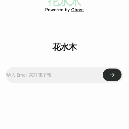
很認真地寫一大篇，並且用OOo(.odt)排版，後來漸漸變成用
Powered by
Ghost
記事本(.txt)，一天五行、一天三行，最後變一天一句話。微日
記。 不過其實這是很正常的，總不可能每天都這麼多事情可
以寫，一開始來很新鮮，當然很多事情可以寫，但這個星期我
每天都待在家趕專案，雖然很悠閒、心情很好，不過真的是沒
這麼多事情可以寫進日記裡面。
花水木