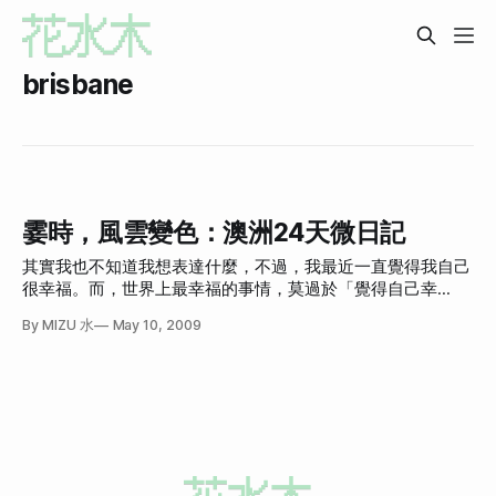
brisbane
霎時，風雲變色：澳洲24天微日記
其實我也不知道我想表達什麼，不過，我最近一直覺得我自己
很幸福。而，世界上最幸福的事情，莫過於「覺得自己幸
福」。 這種幸福的感覺來自於身邊的人，我很幸運遇到我的
By MIZU 水
May 10, 2009
朋友，雖然不多，可是總覺得好開心，每天。 自從到澳洲之
後，到今天已經24天，真的耶！每天都心情很好，在這邊實在
太悠閒了，因為過太爽，也害一些Project延遲，部落格也一直
擺爛，直到上星期才不知怎樣火速拼起來，現在終於許多
Project都上軌道快完成了，部落格終於也好了(但其實還沒完
全好)。 這篇文章是我這個部落格歷經掛掉、懶得寫、懶得
管、過太爽、又掛掉、終於搬走之後，寫的第一篇文章。 來
澳洲之後我有規定自己每天都要寫日記，記得剛開始前幾天都