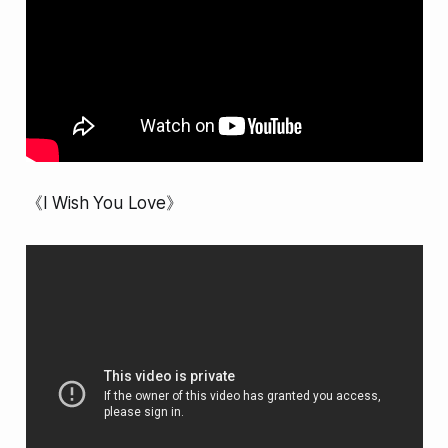
《I Wish You Love》