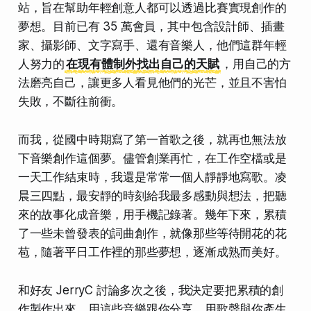
站，旨在幫助年輕創意人都可以透過比賽實現創作的
夢想。目前已有 35 萬會員，其中包含設計師、插畫
家、攝影師、文字寫手、還有音樂人，他們這群年輕
人努力的
在現有體制外找出自己的天賦
，用自己的方
法磨亮自己，讓更多人看見他們的光芒，並且不害怕
失敗，不斷往前衝。
而我，從國中時期寫了第一首歌之後，就再也無法放
下音樂創作這個夢。儘管創業再忙，在工作空檔或是
一天工作結束時，我還是常常一個人靜靜地寫歌。凌
晨三四點，最安靜的時刻給我最多感動與想法，把聽
來的故事化成音樂，用手機記錄著。幾年下來，累積
了一些未曾發表的詞曲創作，就像那些等待開花的花
苞，隨著平日工作裡的那些夢想，逐漸成熟而美好。
和好友 JerryC 討論多次之後，我決定要把累積的創
作製作出來，用這些音樂跟你分享，用歌聲與你產生